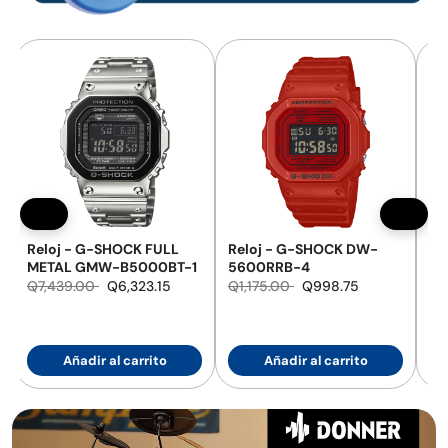
Reloj - G-SHOCK DW-
Reloj - G-SHOCK
-1
5600RRB-4
GravityMaster GR-B300-
1A4
Q1,175.00
Q998.75
Q3,459.00
Q2,940.15
Añadir al carrito
Añadir al carrito