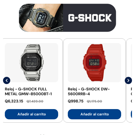
Reloj - G-SHOCK FULL
Reloj - G-SHOCK DW-
R
METAL GMW-B5000BT-1
5600RRB-4
G
1
Q6,323.15
Q998.75
Q2
Q7,439.00
Q1,175.00
Añadir al carrito
Añadir al carrito