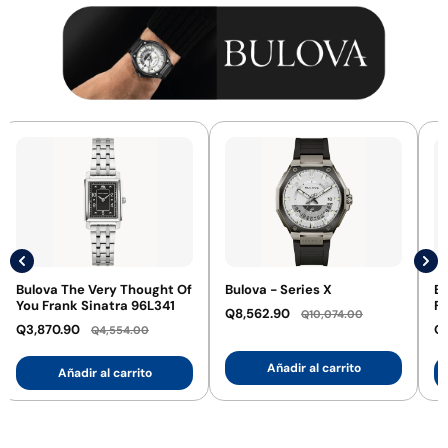
Bulova The Very Thought Of
Bulova - Series X
Bu
You Frank Sinatra 96L341
Fr
Q8,562.90
Q10,074.00
Q3,870.90
Q
Q4,554.00
Añadir al carrito
Añadir al carrito