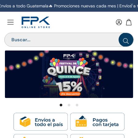
íos a todo Guatemala
🔥 Promociones nuevas cada mes | Envíos a to