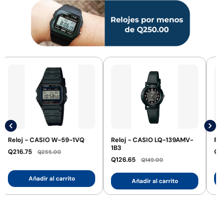
Reloj - CASIO W-59-1VQ
Reloj - CASIO LQ-139AMV-
R
1B3
Q216.75
Q1
Q255.00
Q126.65
Q149.00
Añadir al carrito
Añadir al carrito