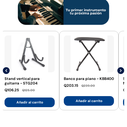
Stand vertical para
Banco para piano - KBB400
St
guitarra - STG204
M
Q203.15
Q239.00
Q106.25
Q1
Q125.00
Añadir al carrito
Añadir al carrito