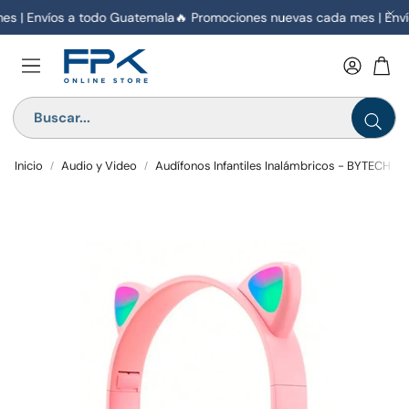
s | Envíos a todo Guatemala
🔥 Promociones nuevas cada mes | Enví
Inicio
Audio y Video
Audífonos Infantiles Inalámbricos - BYTECH