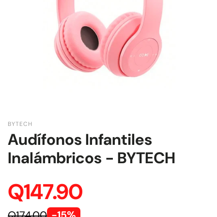
BYTECH
Audífonos Infantiles
Inalámbricos - BYTECH
Q147.90
Q174.00
-15%