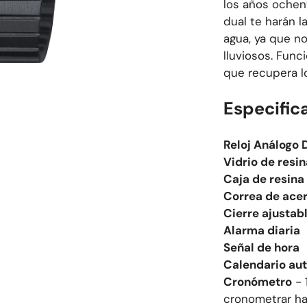
los años ochent
dual te harán l
agua, ya que n
lluviosos. Fun
que recupera lo
Especific
Reloj Análogo D
Vidrio de resi
Caja de resin
Correa de acer
Cierre ajustab
Alarma diaria
Señal de hora
Calendario au
Cronómetro
-
cronometrar ha