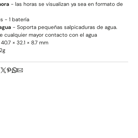
hora
- las horas se visualizan ya sea en formato de
s - 1 batería
 agua
-
Soporta pequeñas salpicaduras de agua.
se cualquier mayor contacto con el agua
-
40.7 × 32.1 × 8.7 mm
52g