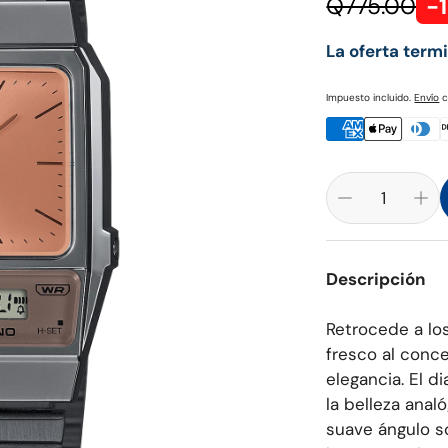
Q775.00
-
La oferta term
Impuesto incluido.
Envío
c
Descripción
Retrocede a los
fresco al conc
elegancia. El d
la belleza anal
suave ángulo so