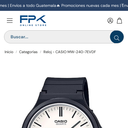
es | Envíos a todo Guatemala
🔥 Promociones nuevas cada mes | Env
Inicio
Categorías
Reloj - CASIO MW-240-7EVDF